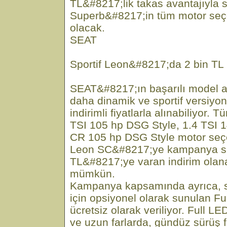
TL&#8217;lik takas avantajıyla 
Superb&#8217;in tüm motor seçe
olacak.
SEAT
Sportif Leon&#8217;da 2 bin TL 
SEAT&#8217;ın başarılı model a
daha dinamik ve sportif versiyo
indirimli fiyatlarla alınabiliyor.
TSI 105 hp DSG Style, 1.4 TSI 
CR 105 hp DSG Style motor seçe
Leon SC&#8217;ye kampanya sü
TL&#8217;ye varan indirim olana
mümkün.
Kampanya kapsamında ayrıca, sı
için opsiyonel olarak sunulan Fu
ücretsiz olarak veriliyor. Full LE
ve uzun farlarda, gündüz sürüş f