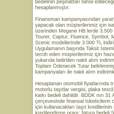
bedelinin peşinattan tahsil edileceğ
hesaplanmıştır.
Finansman kampanyasından yararl
yapacak olan müşterilerimiz için is
üzerinden Megane HB lerde 3.500 T
Tourer, Captur, Fluence, Symbol, 
Scenic modellerinde 3.000 TL indir
Uygulamanın başında Taksit İstem
tercih eden müşterilerimiz için hazı
yukarıda belirtilen nakit alım indirim
Toplam Ödenecek Tutar belirlenmiş
kampanyaları ile nakit alım indirimle
Hesaplanan otomobil fiyatlarında tra
motorlu taşıtlar vergisi, plaka tesci
katkı bedeli dahildir. BDDK nın 31 A
çerçevesinde finansal tüketicilerin
için kullanacakları taşıt kredileri
kredilendirme oranı; fatura bedeli