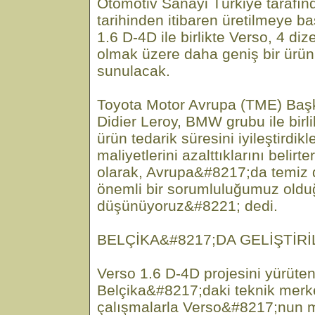
Otomotiv Sanayi Türkiye tarafı
tarihinden itibaren üretilmeye b
1.6 D-4D ile birlikte Verso, 4 diz
olmak üzere daha geniş bir ürün ç
sunulacak.
Toyota Motor Avrupa (TME) Ba
Didier Leroy, BMW grubu ile birlik
ürün tedarik süresini iyileştirdikl
maliyetlerini azalttıklarını belir
olarak, Avrupa&#8217;da temiz 
önemli bir sorumluluğumuz old
düşünüyoruz&#8221; dedi.
BELÇİKA&#8217;DA GELİŞTİRİ
Verso 1.6 D-4D projesini yürüt
Belçika&#8217;daki teknik merke
çalışmalarla Verso&#8217;nun 