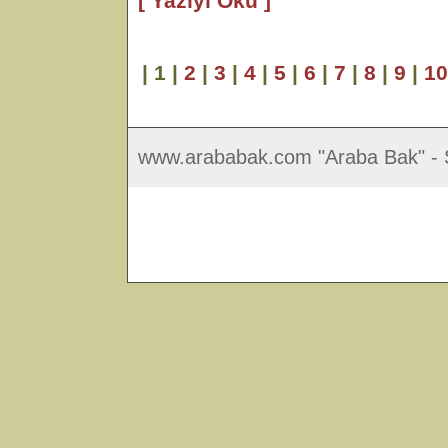
[ Yazıyı Oku ]
| 1 |
2
|
3
|
4
|
5
|
6
|
7
|
8
|
9
|
10
www.arababak.com "Araba Bak" - S