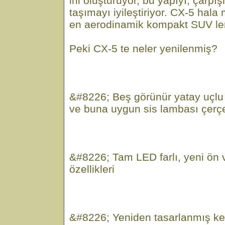
ini oluşturuyor, bu yapıyı, çarpı
taşımayı iyileştiriyor. CX-5 hala
en aerodinamik kompakt SUV ler
Peki CX-5 te neler yenilenmiş?
&#8226; Beş görünür yatay uçlu 
ve buna uygun sis lambası çerçe
&#8226; Tam LED farlı, yeni ön 
özellikleri
&#8226; Yeniden tasarlanmış kesk