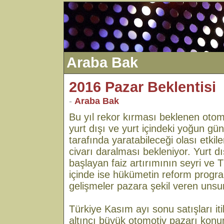
Araba Bak
2016 Pazar Beklentisi
-
Araba Bak
Bu yıl rekor kırması beklenen oto
yurt dışı ve yurt içindeki yoğun gü
tarafında yaratabileceği olası etkil
civarı daralması bekleniyor. Yurt d
başlayan faiz artırımının seyri ve Tü
içinde ise hükümetin reform program
gelişmeler pazara şekil veren unsur
Türkiye Kasım ayı sonu satışları it
altıncı büyük otomotiv pazarı kon