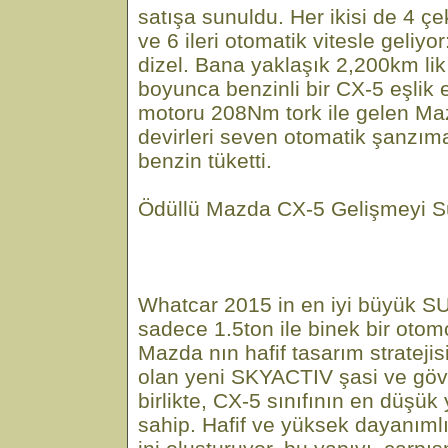
satışa sunuldu. Her ikisi de 4 çe
ve 6 ileri otomatik vitesle geliyor:
dizel. Bana yaklaşık 2,200km lik
boyunca benzinli bir CX-5 eşlik 
motoru 208Nm tork ile gelen M
devirleri seven otomatik şanzıma
benzin tüketti.
Ödüllü Mazda CX-5 Gelişmeyi S
Whatcar 2015 in en iyi büyük S
sadece 1.5ton ile binek bir otomo
Mazda nın hafif tasarım strateji
olan yeni SKYACTIV şasi ve gövde
birlikte, CX-5 sınıfının en düşük
sahip. Hafif ve yüksek dayanıml