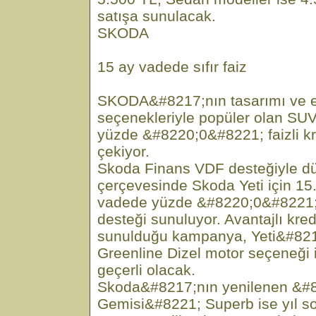
satışa sunulacak.
SKODA
15 ay vadede sıfır faiz
SKODA&#8217;nın tasarımı ve 
seçenekleriyle popüler olan SUV
yüzde &#8220;0&#8221; faizli kre
çekiyor.
Skoda Finans VDF desteğiyle 
çerçevesinde Skoda Yeti için 15
vadede yüzde &#8220;0&#8221; fa
desteği sunuluyor. Avantajlı kre
sunulduğu kampanya, Yeti&#821
Greenline Dizel motor seçeneği i
geçerli olacak.
Skoda&#8217;nın yenilenen &#
Gemisi&#8221; Superb ise yıl s