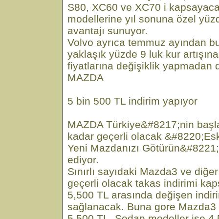
S80, XC60 ve XC70 i kapsayaca
modellerine yıl sonuna özel yüzd
avantajı sunuyor.
Volvo ayrıca temmuz ayından b
yaklaşık yüzde 9 luk kur artışın
fiyatlarına değişiklik yapmadan
MAZDA
5 bin 500 TL indirim yapıyor
MAZDA Türkiye&#8217;nin başlat
kadar geçerli olacak &#8220;Eski
Yeni Mazdanızı Götürün&#8221
ediyor.
Sınırlı sayıdaki Mazda3 ve diğe
geçerli olacak takas indirimi ka
5,500 TL arasında değişen indiri
sağlanacak. Buna gore Mazda3 
5.500 TL, Sedan modeller ise 4.5