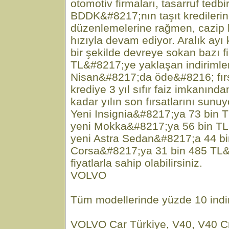
otomotiv firmaları, tasarruf tedb
BDDK&#8217;nın taşıt kredilerin
düzenlemelerine rağmen, cazip
hızıyla devam ediyor. Aralık ayı
bir şekilde devreye sokan bazı f
TL&#8217;ye yaklaşan indirimle
Nisan&#8217;da öde&#8216; fırs
krediye 3 yıl sıfır faiz imkanında
kadar yılın son fırsatlarını sunuyo
Yeni Insignia&#8217;ya 73 bin T
yeni Mokka&#8217;ya 56 bin TL
yeni Astra Sedan&#8217;a 44 b
Corsa&#8217;ya 31 bin 485 TL
fiyatlarla sahip olabilirsiniz.
VOLVO
Tüm modellerinde yüzde 10 indi
VOLVO Car Türkiye, V40, V40 Cr