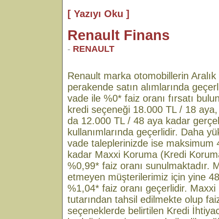
[ Yazıyı Oku ]
Renault Finans
-
RENAULT
Renault marka otomobillerin Aralık
perakende satın alımlarında geçerli
vade ile %0* faiz oranı fırsatı bulu
kredi seçeneği 18.000 TL / 18 aya,
da 12.000 TL / 48 aya kadar gerçe
kullanımlarında geçerlidir. Daha yü
vade taleplerinizde ise maksimum 
kadar Maxxi Koruma (Kredi Koruma S
%0,99* faiz oranı sunulmaktadır. 
etmeyen müşterilerimiz için yine 4
%1,04* faiz oranı geçerlidir. Maxxi
tutarından tahsil edilmekte olup fa
seçeneklerde belirtilen Kredi İhtiy