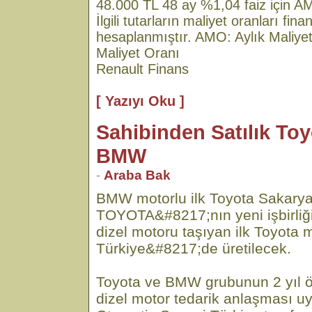
48.000 TL 48 ay %1,04 faiz için
İlgili tutarların maliyet oranları finan
hesaplanmıştır. AMO: Aylık Maliyet
Maliyet Oranı
Renault Finans
[ Yazıyı Oku ]
Sahibinden Satılık T
BMW
-
Araba Bak
BMW motorlu ilk Toyota Sakarya
TOYOTA&#8217;nın yeni işbirl
dizel motoru taşıyan ilk Toyota 
Türkiye&#8217;de üretilecek.
Toyota ve BMW grubunun 2 yıl ö
dizel motor tedarik anlaşması u