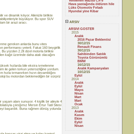
Yenilenen Mazda CX-5
Hava yastağında öldüren hile
Lüks Otomotiv Fırladı
Hyundai yine Kibar
 ve dinamik kılıyor. Ailenizle birlikte
abiliyetleriyle büyülüyor. Bu spor SUV
ARSIV
tam bir arazi aracı.
ARSIVI GOSTER
2015
Aralık
2016 Pazar Beklentisi
30/12/15
lenme gereken anlarda bunu vites
Renault Finans
n performansı yeterli. Fakat 160 beygirlik
30/12/15
Bu yüzden 2.2lt dizel motorla birlikte
Sahibinden Satılık
den kağıt üzerinde daha atak olacağını
Toyota Görünümlü
BMW
16/12/15
yüksek hızlarda bile ekstra ivmelenme
Aralık Kampanyaları
m ile gelen torkun yetersizliğine yordum.
10/12/15
hızla tırmanırken hızın devamlılığını
Eylül
loji bu motordan beklemediğim bir sürpriz
2014
Aralık
Eylül
Mayıs
Nisan
Mart
Mart
yaşam alanı sunuyor. 4 kişilik bir aileyle 4
Ocak
abıyla çıktığımız Mersin Ertur Tatil Sitesi
2013
nmeyi başardık. Buna rağmen dönüş yolunda
Aralık
Kasım
Ekim
Eylül
Nisan
arda hassas viraj alma ve kolay kontrol