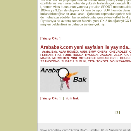
özelliklerinin yanı sıra otobanda yüksek hızlarda çok dengeli. İk
i, hemen vites kutusunun yanında yer alan SPORT moduna aldığ
100km ye 9.2sn de ulaşıyor. O hem bir spor SUV, hem de deniz
kullanabileceğiniz bir arazi aracı. Şehirden kopmadan şehrin stilin
de muhafaza edebilen bu tecrübeli usta, gerçekten kaliteli bir 4 ç
Fiyatlarıyla da avantaj sunan Mazda, yeni CX-3 ün ağabeyi CX-
müşteri beklentilerinin daha da üstüne çekmiş.
[ Yazıyı Oku ]
Arababak.com yeni sayfaları ile yayında...
-
Araba Bak
,
ALFA ROMEO
,
AUDI
,
BMW
,
CHERY
,
CHEVROLET
,
FERRARI
,
FIAT
,
FORD
,
HONDA
,
HYUNDAI
,
JAGUAR
,
JEEP
,
KIA
,
MAZDA
,
MERCEDES
,
MINI
,
MITSUBISHI
,
NISSAN
,
OPEL
,
PEUGE
SSANGYONG
,
SUBARU
,
SUZUKI
,
TATA
,
TOYOTA
,
VOLKSWAGE
[ Yazıyı Oku ]
|
ilgili link
| 1 |
www.arababak.com "Araba Bak" - Sayfa 0.6192 Saniyede oluştu