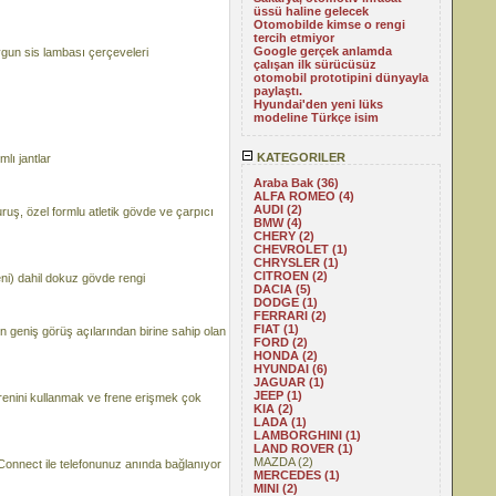
üssü haline gelecek
Otomobilde kimse o rengi
tercih etmiyor
Google gerçek anlamda
gun sis lambası çerçeveleri
çalışan ilk sürücüsüz
otomobil prototipini dünyayla
paylaştı.
Hyundai'den yeni lüks
modeline Türkçe isim
KATEGORILER
lı jantlar
Araba Bak (36)
ALFA ROMEO (4)
AUDI (2)
ş, özel formlu atletik gövde ve çarpıcı
BMW (4)
CHERY (2)
CHEVROLET (1)
CHRYSLER (1)
CITROEN (2)
eni) dahil dokuz gövde rengi
DACIA (5)
DODGE (1)
FERRARI (2)
FIAT (1)
geniş görüş açılarından birine sahip olan
FORD (2)
HONDA (2)
HYUNDAI (6)
JAGUAR (1)
JEEP (1)
frenini kullanmak ve frene erişmek çok
KIA (2)
LADA (1)
LAMBORGHINI (1)
LAND ROVER (1)
MAZDA (2)
 Connect ile telefonunuz anında bağlanıyor
MERCEDES (1)
MINI (2)