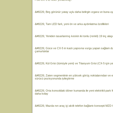
&#8226; Beş görünür yatay uçlu daha belirgin ızgara ve buna uy
&#8226; Tam LED farlı, yeni ön ve arka aydınlatma özellikleri
&#8226; Yeniden tasarlanmış keskin iki tonlu (renkli) 19 inç alaşım
&#8226; Güce ve CX-5 in kaslı yapısına vurgu yapan sağlam duru
çamurluklar
&#8226; Kül Grisi (tümüyle yeni) ve Titanyum Grisi (CX-5 için y
&#8226; Zaten segmentinin en yüksek görüş noktalarından ve en 
sürücü pozisyonunda iyileştirme
&#8226; Orta konsoldaki döner kumanda ile yeni elektrikli park 
daha kolay
&#8226; Mazda nın araç içi akıllı telefon bağlantı konsepti MZD