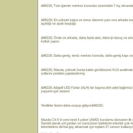
&#8226; Tüm işlevler merkez konsolun üzerindeki 7 inç ekrand
&#8226; En yüksek kalça ve omuz alanının yanı sıra arkada seg
açıklığı ve ayak boşluğu
&#8226; Önde ve arkada, daha fazla alan, daha iyi duruş ve art
koltuk yapısı
&#8226; Daha geniş, temiz merkez konsolu, daha geniş kapı ceple
&#8226; Mazda, yüksek hızda kabin gürültüsünü %13 azaltmak i
yollarını yeniden yapılandırmış
&#8226; Adaptif LED Farlar (ALH) far başına dört adet bağımsız 
yepyeni ışık sistemi
Yenilikler listesi daha uzayıp gidiyor&#8230;
Mazda CX-5 in yeni nesil 4 çeker (AWD) kurulumu dünyanın ilk 
Sürekli olarak yol şartları ve sürücünün isteklerini izlemek çok h
tekerleklere derhal güç aktarmak için toplam 27 sensor kullanıyo