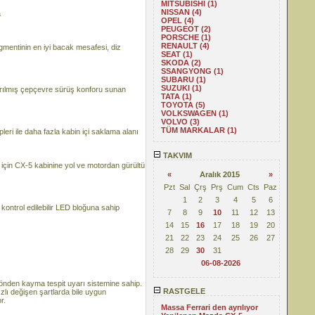
MITSUBISHI (1)
NISSAN (4)
a
OPEL (4)
PEUGEOT (2)
PORSCHE (1)
RENAULT (4)
mentinin en iyi bacak mesafesi, diz
SEAT (1)
SKODA (2)
SSANGYONG (1)
SUBARU (1)
SUZUKI (1)
ırılmış çepçevre sürüş konforu sunan
TATA (1)
TOYOTA (5)
VOLKSWAGEN (1)
VOLVO (3)
TÜM MARKALAR (1)
ri ile daha fazla kabin içi saklama alanı
TAKVIM
çin CX-5 kabinine yol ve motordan gürültü
«
Aralık 2015
»
Pzt
Sal
Çrş
Prş
Cum
Cts
Paz
1
2
3
4
5
6
kontrol edilebilir LED bloğuna sahip
7
8
9
10
11
12
13
14
15
16
17
18
19
20
21
22
23
24
25
26
27
28
29
30
31
06-08-2026
önden kayma tespit uyarı sistemine sahip.
RASTGELE
ızlı değişen şartlarda bile uygun
r.
Massa Ferrari den ayrılıyor