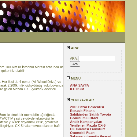
ARA:
ARA:
am 1000km lik İstanbul-Mersin arasında ilk
çekeriniz olabilir.
MENU
Her ikisi de 4 çeker (All-Wheel Drive) ve
 yaklaşık 2,200km lik gidiş-dönüş yolu boyunca
ANA SAYFA
 ile gelen Mazda CX-5 yüksek devirleri
ILETISIM
YENI YAZILAR
2016 Pazar Beklentisi
Renault Finans
Sahibinden Satılık Toyota
 ile binek bir otomobilin ağırlığında.
Görünümlü BMW
KYACTIV şasi ve gövde teknolojisi ile
Aralık Kampanyaları
afif ve yüksek dayanımlı çelik, gövdenin
Yenilenen Mazda CX-5
leştiriyor. CX-5 hala mevcut olan en hafif
Uluslararası Frankfurt
Otomobil Fuarı
Sakarya, otomotiv ihracat