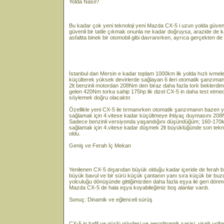
Yolda Nasıl?
Bu kadar çok yeni teknoloji yeni Mazda CX-5 i uzun yolda güvenilir
güvenli bir tatile çıkmak onunla ne kadar doğruysa, arazide de k
asfaltta binek bir otomobil gibi davranırken, ayrıca gerçekten de 
İstanbul dan Mersin e kadar toplam 1000km lik yolda hızlı ivme
küçülterek yüksek devirlerde sağlayan 6 ileri otomatik şanzımanı
2lt benzinli motordan 208Nm den biraz daha fazla tork beklerdim. 
gelen 420Nm torka sahip 175hp lik dizel CX-5 in daha test etme
söylemek doğru olacaktır.
Özellikle yeni CX-5 ile tırmanırken otomatik şanzımanın bazen 
sağlamak için 4.vitese kadar küçültmeye ihtiyaç duymasını 208N
Sadece benzinli versiyonda yaşandığını düşündüğüm; 160-170km 
sağlamak için 4.vitese kadar düşmek 2lt büyüklüğünde son tekno
oldu.
Geniş ve Ferah İç Mekan
Yenilenen CX-5 dışarıdan büyük olduğu kadar içeride de ferah bir 
büyük bavul ve bir sürü küçük çantanın yanı sıra küçük bir buzdol
yolculuğu dönüşünde gittiğimizden daha fazla eşya ile geri dö
Mazda CX-5 de hala eşya koyabileğimiz boş alanlar vardı.
Sonuç: Dinamik ve eğlenceli sürüş
CX-5 in hafif ve güçlü gövdesi ve aerodinamik şasisi, virajlı yoll