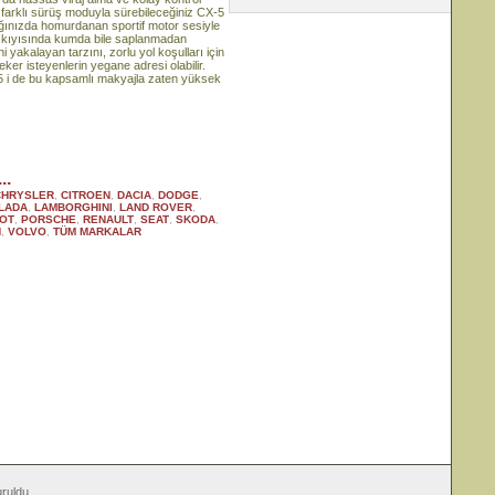
i farklı sürüş moduyla sürebileceğiniz CX-5
ınızda homurdanan sportif motor sesiyle
 kıyısında kumda bile saplanmadan
i yakalayan tarzını, zorlu yol koşulları için
eker isteyenlerin yegane adresi olabilir.
5 i de bu kapsamlı makyajla zaten yüksek
..
CHRYSLER
,
CITROEN
,
DACIA
,
DODGE
,
LADA
,
LAMBORGHINI
,
LAND ROVER
,
OT
,
PORSCHE
,
RENAULT
,
SEAT
,
SKODA
,
N
,
VOLVO
,
TÜM MARKALAR
ruldu