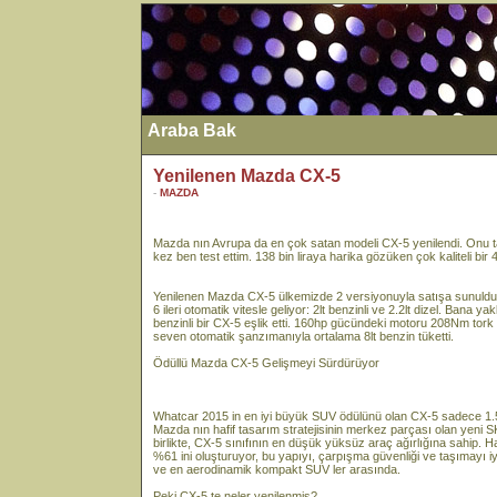
Araba Bak
Yenilenen Mazda CX-5
-
MAZDA
Mazda nın Avrupa da en çok satan modeli CX-5 yenilendi. Onu t
kez ben test ettim. 138 bin liraya harika gözüken çok kaliteli bir 4 
Yenilenen Mazda CX-5 ülkemizde 2 versiyonuyla satışa sunuldu. 
6 ileri otomatik vitesle geliyor: 2lt benzinli ve 2.2lt dizel. Bana
benzinli bir CX-5 eşlik etti. 160hp gücündeki motoru 208Nm tork
seven otomatik şanzımanıyla ortalama 8lt benzin tüketti.
Ödüllü Mazda CX-5 Gelişmeyi Sürdürüyor
Whatcar 2015 in en iyi büyük SUV ödülünü olan CX-5 sadece 1.5ton
Mazda nın hafif tasarım stratejisinin merkez parçası olan yeni S
birlikte, CX-5 sınıfının en düşük yüksüz araç ağırlığına sahip. H
%61 ini oluşturuyor, bu yapıyı, çarpışma güvenliği ve taşımayı iyi
ve en aerodinamik kompakt SUV ler arasında.
Peki CX-5 te neler yenilenmiş?