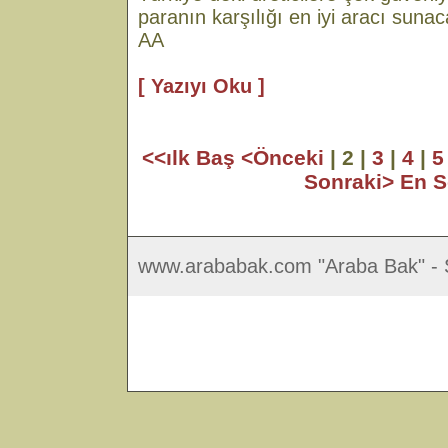
paranın karşılığı en iyi aracı sun
AA
[ Yazıyı Oku ]
<<ılk Baş
<Önceki
| 2 |
3
|
4
|
5
Sonraki>
En 
www.arababak.com "Araba Bak" - S