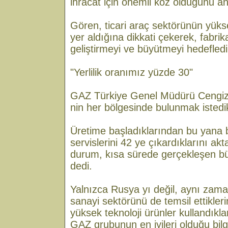
ihracat için önemli koz olduğunu anl
Gören, ticari araç sektörünün yüks
yer aldığına dikkati çekerek, fabrik
geliştirmeyi ve büyütmeyi hedefledik
"Yerlilik oranımız yüzde 30"
GAZ Türkiye Genel Müdürü Cengiz 
nin her bölgesinde bulunmak istedikl
Üretime başladıklarından bu yana bay
servislerini 42 ye çıkardıklarını ak
durum, kısa sürede gerçekleşen bü
dedi.
Yalnızca Rusya yı değil, aynı zam
sanayi sektörünü de temsil ettiklerin
yüksek teknoloji ürünler kullandıklar
GAZ grubunun en iyileri olduğu bilgi