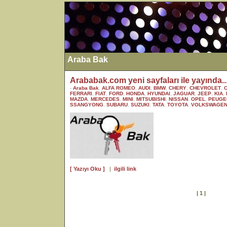
Araba Bak
Arababak.com yeni sayfaları ile yayında...
-
Araba Bak
,
ALFA ROMEO
,
AUDI
,
BMW
,
CHERY
,
CHEVROLET
,
FERRARI
,
FIAT
,
FORD
,
HONDA
,
HYUNDAI
,
JAGUAR
,
JEEP
,
KIA
,
MAZDA
,
MERCEDES
,
MINI
,
MITSUBISHI
,
NISSAN
,
OPEL
,
PEUGE
SSANGYONG
,
SUBARU
,
SUZUKI
,
TATA
,
TOYOTA
,
VOLKSWAGE
[ Yazıyı Oku ]
|
ilgili link
| 1 |