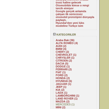
üssü haline gelecek
Otomobilde kimse o rengi
tercih etmiyor
Google gerçek anlamda
çalışan ilk sürücüsüz
otomobil prototipini dünyayla
paylaştı.
Hyundai'den yeni lüks
modeline Türkçe isim
KATEGORILER
Araba Bak (36)
ALFA ROMEO (4)
AUDI (2)
BMW (4)
CHERY (2)
CHEVROLET (1)
CHRYSLER (1)
CITROEN (2)
DACIA (5)
DODGE (1)
FERRARI (2)
FIAT (1)
FORD (2)
HONDA (2)
HYUNDAI (6)
JAGUAR (1)
JEEP (1)
KIA (2)
LADA (1)
LAMBORGHINI (1)
LAND ROVER (1)
MAZDA (2)
MERCEDES (1)
MINI (2)