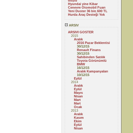
düştü
Hyundai yine Kibar
Cenevre Otomobil Fuarı
Yeni Duster 36 bin 600 TL
Hurda Araç Desteği Yok
ARSIV
ARSIVI GOSTER
2015
Aralık
2016 Pazar Beklentisi
30/12/15
Renault Finans
30/12/15
Sahibinden Satılık
Toyota Görünümlü
BMW
16/12/15
Aralık Kampanyaları
10/12/15
Eylül
2014
Aralık
Eylül
Mayıs
Nisan
Mart
Mart
Ocak
2013
Aralık
Kasım
Ekim
Eylül
Nisan