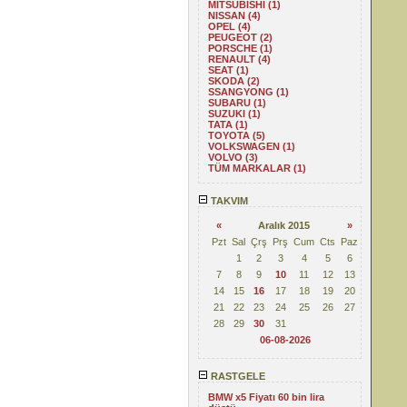
MITSUBISHI (1)
NISSAN (4)
OPEL (4)
PEUGEOT (2)
PORSCHE (1)
RENAULT (4)
SEAT (1)
SKODA (2)
SSANGYONG (1)
SUBARU (1)
SUZUKI (1)
TATA (1)
TOYOTA (5)
VOLKSWAGEN (1)
VOLVO (3)
TÜM MARKALAR (1)
TAKVIM
«
Aralık 2015
»
Pzt
Sal
Çrş
Prş
Cum
Cts
Paz
1
2
3
4
5
6
7
8
9
10
11
12
13
14
15
16
17
18
19
20
21
22
23
24
25
26
27
28
29
30
31
06-08-2026
RASTGELE
BMW x5 Fiyatı 60 bin lira