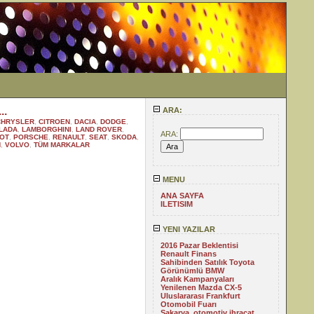
..
ARA:
CHRYSLER
,
CITROEN
,
DACIA
,
DODGE
,
LADA
,
LAMBORGHINI
,
LAND ROVER
,
ARA:
OT
,
PORSCHE
,
RENAULT
,
SEAT
,
SKODA
,
N
,
VOLVO
,
TÜM MARKALAR
MENU
ANA SAYFA
ILETISIM
YENI YAZILAR
2016 Pazar Beklentisi
Renault Finans
Sahibinden Satılık Toyota
Görünümlü BMW
Aralık Kampanyaları
Yenilenen Mazda CX-5
Uluslararası Frankfurt
Otomobil Fuarı
Sakarya, otomotiv ihracat