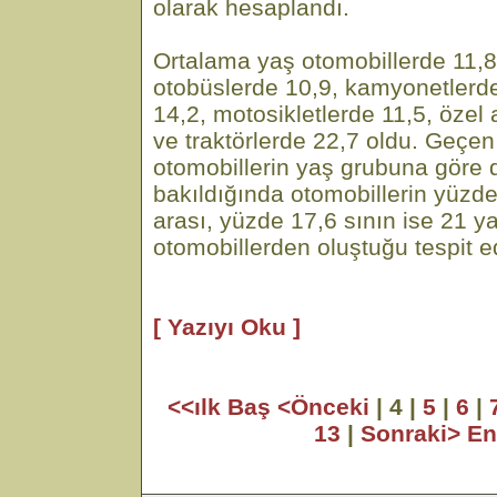
olarak hesaplandı.
Ortalama yaş otomobillerde 11,8
otobüslerde 10,9, kamyonetlerd
14,2, motosikletlerde 11,5, özel 
ve traktörlerde 22,7 oldu. Geçen 
otomobillerin yaş grubuna göre 
bakıldığında otomobillerin yüzd
arası, yüzde 17,6 sının ise 21 y
otomobillerden oluştuğu tespit ed
[ Yazıyı Oku ]
<<ılk Baş
<Önceki
| 4 |
5
|
6
|
13
|
Sonraki>
En