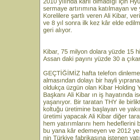
2010 yılında kârlı olmadığı için Hy
sermaye artırımına katılmayan ve y
Korelilere şartlı veren Ali Kibar, ve
ve 8 yıl sonra ilk kez kâr elde edilm
geri alıyor.
Kibar, 75 milyon dolara yüzde 15 h
Assan daki payını yüzde 30 a çıka
GEÇTİĞİMİZ hafta telefon dinlemel
almasından dolayı bir hayli yıpran
oldukça üzgün olan Kibar Holding 
Başkanı Ali Kibar ın iş hayatında i
yaşanıyor. Bir taratan THY ile birlik
koltuğu üretimine başlayan ve yakı
üretimi yapacak Ali Kibar diğer tar
hem yatırımlarını hem hedeflerini 
bu yana kâr edemeyen ve 2012 ye 
nin Türkiye fabrikasına istenen yat