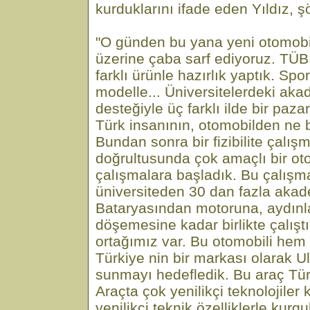
kurduklarını ifade eden Yıldız, ş
"O günden bu yana yeni otomobil 
üzerine çaba sarf ediyoruz. TÜB
farklı ürünle hazırlık yaptık. Spor
modelle... Üniversitelerdeki aka
desteğiyle üç farklı ilde bir paza
Türk insanının, otomobilden ne b
Bundan sonra bir fizibilite çalışma
doğrultusunda çok amaçlı bir oto
çalışmalara başladık. Bu çalışma
üniversiteden 30 dan fazla akad
Bataryasından motoruna, aydınl
döşemesine kadar birlikte çalıştığ
ortağımız var. Bu otomobili hem
Türkiye nin bir markası olarak U
sunmayı hedefledik. Bu araç Türk
Araçta çok yenilikçi teknolojiler 
yenilikçi teknik özelliklerle kurg