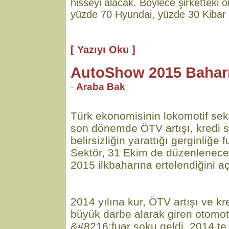
hisseyi alacak. Böylece şirketteki o
yüzde 70 Hyundai, yüzde 30 Kibar 
[ Yazıyı Oku ]
AutoShow 2015 Bahar
-
Araba Bak
Türk ekonomisinin lokomotif sek
son dönemde ÖTV artışı, kredi s
belirsizliğin yarattığı gerginliğe 
Sektör, 31 Ekim de düzenlenece
2015 ilkbaharına ertelendiğini aç
2014 yılına kur, ÖTV artışı ve kr
büyük darbe alarak giren otomo
&#8216;fuar şoku geldi. 2014 te