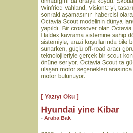
olmadığını da ortaya koydu. Skoda
Winfried Vahland, VisionC yi, tasarı
sonraki aşamasının habercisi olarak
Octavia Scout modelinin dünya la
yapıldı. Bir crossover olan Octavia 
Haldex kavrama sistemine sahip dör
sistemiyle, arazi koşullarında bile b
sunarken, güçlü off-road aracı görü
teknolojileriyle gerçek bir scout ko
önüne seriyor. Octavia Scout ta gü
ulaşan motor seçenekleri arasında ik
motor bulunuyor.
[ Yazıyı Oku ]
Hyundai yine Kibar
-
Araba Bak