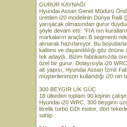
GURUR KAYNAĞI
Hyundai Assan Genel Müdürü Önder
üretilen i20 modelinin Dünya Ralli
yarışacak olmasından gurur duyduk
şöyle devam etti: "FIA nın kurallar
markaların araçları B segmenti nde
alınarak hazırlanıyor. Bu boyutlar
kalitesi ve dayanıklılığı göz önüne
tek adaydı. Bizim fabrikamızda üret
özel bir gurur. Dolayısıyla i20 WR
alt yapısı, Hyundai Assan İzmit Fab
müşterilerimizin kullandığı i20 nin t
300 BEYGİR LİK GÜÇ
18 ülkeden toplam 90 kişinin çalı
Hyundai i20 WRC, 300 beygirin üzer
litrelik turbo GDI motor, dört teke
sahip