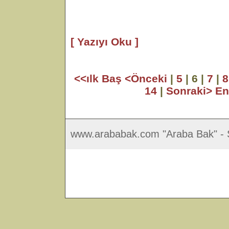
[ Yazıyı Oku ]
<<ılk Baş
<Önceki
|
5
| 6 |
7
|
8
14
|
Sonraki>
En
www.arababak.com "Araba Bak" - S