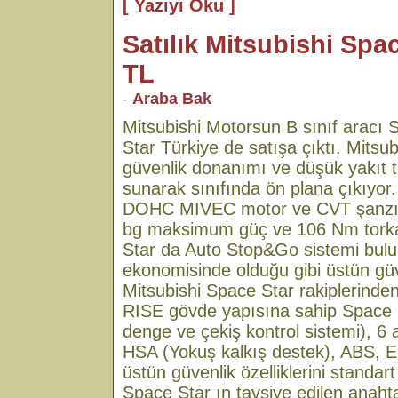
[ Yazıyı Oku ]
Satılık Mitsubishi Spa
TL
-
Araba Bak
Mitsubishi Motorsun B sınıf aracı S
Star Türkiye de satışa çıktı. Mitsu
güvenlik donanımı ve düşük yakıt t
sunarak sınıfında ön plana çıkıyor
DOHC MIVEC motor ve CVT şanzıma
bg maksimum güç ve 106 Nm torka
Star da Auto Stop&Go sistemi bulu
ekonomisinde olduğu gibi üstün güven
Mitsubishi Space Star rakiplerinden
RISE gövde yapısına sahip Space 
denge ve çekiş kontrol sistemi), 6
HSA (Yokuş kalkış destek), ABS, 
üstün güvenlik özelliklerini standart
Space Star ın tavsiye edilen anahtar