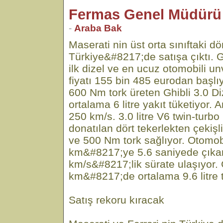
Fermas Genel Müdürü
-
Araba Bak
Maserati nin üst orta sınıftaki dö
Türkiye&#8217;de satışa çıktı. G
ilk dizel ve en ucuz otomobili u
fiyatı 155 bin 485 eurodan başlı
600 Nm tork üreten Ghibli 3.0 
ortalama 6 litre yakıt tüketiyor.
250 km/s. 3.0 litre V6 twin-turbo
donatılan dört tekerlekten çekişl
ve 500 Nm tork sağlıyor. Otomo
km&#8217;ye 5.6 saniyede çık
km/s&#8217;lik sürate ulaşıyor. 
km&#8217;de ortalama 9.6 litre t
Satış rekoru kıracak