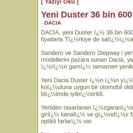
[ Yazıyı Oku ]
Yeni Duster 36 bin 600
-
DACIA
DACIA, yeni Duster ï¿½ 36 bin 60
fiyatlarla Tï¿½rkiye de satï¿½ï¿½
Sandero ve Sandero Stepway i yen
modellerini pazara sunan Dacia, yeni
ï¿½rï¿½n gamï¿½ tamamen yenile
Yeni Dacia Duster ï¿½n ï¿½n yï¿½
koï¿½uluna uygun bir otomobil ol
biï¿½imde iyileï¿½tirildi.
Yeniden tasarlanan ï¿½zgaranï¿½n
giriï¿½ kanalï¿½ ve gï¿½ndï¿½z fa
optikli farlarï¿½ var.